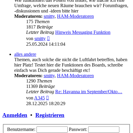
Wie funktioniert das Posten von Bilder, wie mache ich eine
Umfrage, welche neuen Räume brauchen wir? Forumfragen,
-diskussionen und -ideen bitte hier
Moderatoren:
smitty
,
HAM-Moderatoren
175
Themen
1817
Beiträge
Letzter Beitrag
Hinweis Messaging Funktion
Neuester
von
smitty
Beitrag
25.05.2024 14:11:04
alles andere
Themen, auch solche die nicht die Luftfahrt betreffen, haben
hier Platz! Testet hier die Funktionen des Boards, schreibe
einfach was Dich gerade beschäftigt etc!
Moderatoren:
smitty
,
HAM-Moderatoren
1290
Themen
11369
Beiträge
Letzter Beitrag
Re: Havanna im September/Okto…
Neuester
von
A345
Beitrag
28.12.2025 18:20:29
Anmelden
•
Registrieren
Benutzername:
Passwort: