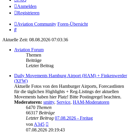
Anmelden
Registrieren
Aviation Community
Foren-Übersicht
Suche
Aktuelle Zeit: 08.08.2026 07:03:36
Aviation Forum
Themen
Beiträge
Letzter Beitrag
Daily Movements Hamburg Airport (HAM) + Finkenwerder
(XFW)
Aktuelle Fotos von den Hamburger Airports, Forecastlisten
für die täglichen Highlights + Reg-Listings der aktuellen
Movements haben hier Platz! Bitte Postingregel beachten.
Moderatoren:
smitty
,
Service
,
HAM-Moderatoren
6470
Themen
66317
Beiträge
Letzter Beitrag
07.08.2026 - Freitag
Neuester
von
A345
Beitrag
07.08.2026 20:19:43