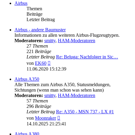
Airbus
Themen
Beiträge
Letzter Beitrag
Airbus - andere Baumuster
Informationen zu allen weiteren Airbus-Flugzeugtypen.
Moderatoren:
smitty
,
HAM-Moderatoren
27
Themen
221
Beiträge
Letzter Beitrag
Re: Beluga: Nachfolger in Sic…
Neuester
von
EK60
Beitrag
11.06.2020 15:12:39
Airbus A350
Alle Themen zum Airbus A350, Statusmeldungen,
Sichtungen (wenn man schon was sehen kann)
Moderatoren:
smitty
,
HAM-Moderatoren
57
Themen
296
Beiträge
Letzter Beitrag
Re: A350 - MSN 737 - LX #1
Neuester
von
Moonraker
Beitrag
14.10.2025 21:25:41
Airbus A380