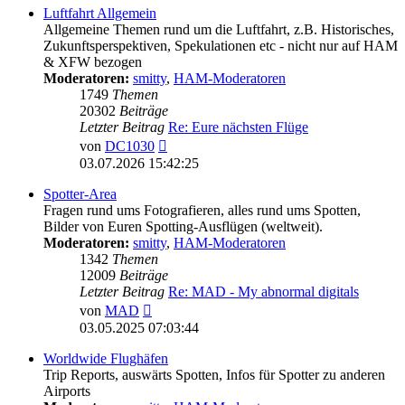
Luftfahrt Allgemein
Allgemeine Themen rund um die Luftfahrt, z.B. Historisches,
Zukunftsperspektiven, Spekulationen etc - nicht nur auf HAM
& XFW bezogen
Moderatoren:
smitty
,
HAM-Moderatoren
1749
Themen
20302
Beiträge
Letzter Beitrag
Re: Eure nächsten Flüge
Neuester
von
DC1030
Beitrag
03.07.2026 15:42:25
Spotter-Area
Fragen rund ums Fotografieren, alles rund ums Spotten,
Bilder von Euren Spotting-Ausflügen (weltweit).
Moderatoren:
smitty
,
HAM-Moderatoren
1342
Themen
12009
Beiträge
Letzter Beitrag
Re: MAD - My abnormal digitals
Neuester
von
MAD
Beitrag
03.05.2025 07:03:44
Worldwide Flughäfen
Trip Reports, auswärts Spotten, Infos für Spotter zu anderen
Airports