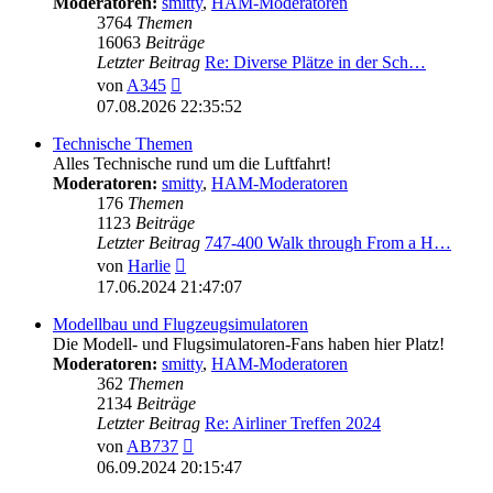
Moderatoren:
smitty
,
HAM-Moderatoren
3764
Themen
16063
Beiträge
Letzter Beitrag
Re: Diverse Plätze in der Sch…
Neuester
von
A345
Beitrag
07.08.2026 22:35:52
Technische Themen
Alles Technische rund um die Luftfahrt!
Moderatoren:
smitty
,
HAM-Moderatoren
176
Themen
1123
Beiträge
Letzter Beitrag
747-400 Walk through From a H…
Neuester
von
Harlie
Beitrag
17.06.2024 21:47:07
Modellbau und Flugzeugsimulatoren
Die Modell- und Flugsimulatoren-Fans haben hier Platz!
Moderatoren:
smitty
,
HAM-Moderatoren
362
Themen
2134
Beiträge
Letzter Beitrag
Re: Airliner Treffen 2024
Neuester
von
AB737
Beitrag
06.09.2024 20:15:47