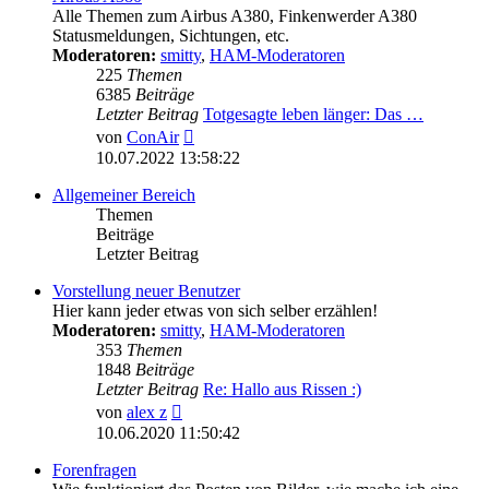
Alle Themen zum Airbus A380, Finkenwerder A380
Statusmeldungen, Sichtungen, etc.
Moderatoren:
smitty
,
HAM-Moderatoren
225
Themen
6385
Beiträge
Letzter Beitrag
Totgesagte leben länger: Das …
Neuester
von
ConAir
Beitrag
10.07.2022 13:58:22
Allgemeiner Bereich
Themen
Beiträge
Letzter Beitrag
Vorstellung neuer Benutzer
Hier kann jeder etwas von sich selber erzählen!
Moderatoren:
smitty
,
HAM-Moderatoren
353
Themen
1848
Beiträge
Letzter Beitrag
Re: Hallo aus Rissen :)
Neuester
von
alex z
Beitrag
10.06.2020 11:50:42
Forenfragen