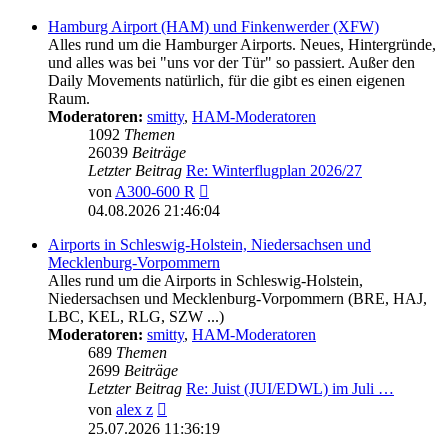
Hamburg Airport (HAM) und Finkenwerder (XFW)
Alles rund um die Hamburger Airports. Neues, Hintergründe,
und alles was bei "uns vor der Tür" so passiert. Außer den
Daily Movements natürlich, für die gibt es einen eigenen
Raum.
Moderatoren:
smitty
,
HAM-Moderatoren
1092
Themen
26039
Beiträge
Letzter Beitrag
Re: Winterflugplan 2026/27
Neuester
von
A300-600 R
Beitrag
04.08.2026 21:46:04
Airports in Schleswig-Holstein, Niedersachsen und
Mecklenburg-Vorpommern
Alles rund um die Airports in Schleswig-Holstein,
Niedersachsen und Mecklenburg-Vorpommern (BRE, HAJ,
LBC, KEL, RLG, SZW ...)
Moderatoren:
smitty
,
HAM-Moderatoren
689
Themen
2699
Beiträge
Letzter Beitrag
Re: Juist (JUI/EDWL) im Juli …
Neuester
von
alex z
Beitrag
25.07.2026 11:36:19