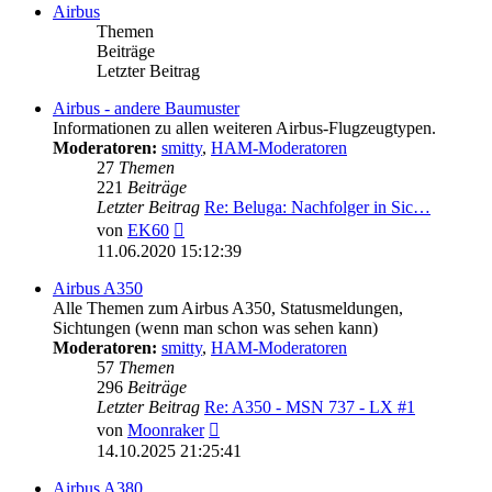
Airbus
Themen
Beiträge
Letzter Beitrag
Airbus - andere Baumuster
Informationen zu allen weiteren Airbus-Flugzeugtypen.
Moderatoren:
smitty
,
HAM-Moderatoren
27
Themen
221
Beiträge
Letzter Beitrag
Re: Beluga: Nachfolger in Sic…
Neuester
von
EK60
Beitrag
11.06.2020 15:12:39
Airbus A350
Alle Themen zum Airbus A350, Statusmeldungen,
Sichtungen (wenn man schon was sehen kann)
Moderatoren:
smitty
,
HAM-Moderatoren
57
Themen
296
Beiträge
Letzter Beitrag
Re: A350 - MSN 737 - LX #1
Neuester
von
Moonraker
Beitrag
14.10.2025 21:25:41
Airbus A380