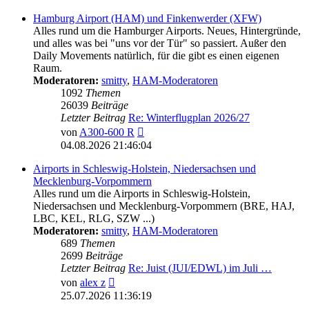
Hamburg Airport (HAM) und Finkenwerder (XFW)
Alles rund um die Hamburger Airports. Neues, Hintergründe,
und alles was bei "uns vor der Tür" so passiert. Außer den
Daily Movements natürlich, für die gibt es einen eigenen
Raum.
Moderatoren:
smitty
,
HAM-Moderatoren
1092
Themen
26039
Beiträge
Letzter Beitrag
Re: Winterflugplan 2026/27
Neuester
von
A300-600 R
Beitrag
04.08.2026 21:46:04
Airports in Schleswig-Holstein, Niedersachsen und
Mecklenburg-Vorpommern
Alles rund um die Airports in Schleswig-Holstein,
Niedersachsen und Mecklenburg-Vorpommern (BRE, HAJ,
LBC, KEL, RLG, SZW ...)
Moderatoren:
smitty
,
HAM-Moderatoren
689
Themen
2699
Beiträge
Letzter Beitrag
Re: Juist (JUI/EDWL) im Juli …
Neuester
von
alex z
Beitrag
25.07.2026 11:36:19