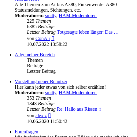
Alle Themen zum Airbus A380, Finkenwerder A380
Statusmeldungen, Sichtungen, etc.
Moderatoren:
smitty
,
HAM-Moderatoren
225
Themen
6385
Beiträge
Letzter Beitrag
Totgesagte leben länger: Das …
Neuester
von
ConAir
Beitrag
10.07.2022 13:58:22
Allgemeiner Bereich
Themen
Beiträge
Letzter Beitrag
Vorstellung neuer Benutzer
Hier kann jeder etwas von sich selber erzählen!
Moderatoren:
smitty
,
HAM-Moderatoren
353
Themen
1848
Beiträge
Letzter Beitrag
Re: Hallo aus Rissen :)
Neuester
von
alex z
Beitrag
10.06.2020 11:50:42
Forenfragen