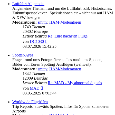
Luftfahrt Allgemein
Allgemeine Themen rund um die Luftfahrt, z.B. Historisches,
Zukunftsperspektiven, Spekulationen etc - nicht nur auf HAM
& XFW bezogen
Moderatoren:
smitty
,
HAM-Moderatoren
1749
Themen
20302
Beiträge
Letzter Beitrag
Re: Eure nächsten Flüge
Neuester
von
DC1030
Beitrag
03.07.2026 15:42:25
Spotter-Area
Fragen rund ums Fotografieren, alles rund ums Spotten,
Bilder von Euren Spotting-Ausflügen (weltweit).
Moderatoren:
smitty
,
HAM-Moderatoren
1342
Themen
12009
Beiträge
Letzter Beitrag
Re: MAD - My abnormal digitals
Neuester
von
MAD
Beitrag
03.05.2025 07:03:44
Worldwide Flughäfen
Trip Reports, auswärts Spotten, Infos für Spotter zu anderen
Airports