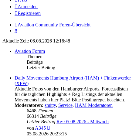
Anmelden
Registrieren
Aviation Community
Foren-Übersicht
Suche
Aktuelle Zeit: 06.08.2026 12:16:48
Aviation Forum
Themen
Beiträge
Letzter Beitrag
Daily Movements Hamburg Airport (HAM) + Finkenwerder
(XFW)
Aktuelle Fotos von den Hamburger Airports, Forecastlisten
für die täglichen Highlights + Reg-Listings der aktuellen
Movements haben hier Platz! Bitte Postingregel beachten.
Moderatoren:
smitty
,
Service
,
HAM-Moderatoren
6468
Themen
66314
Beiträge
Letzter Beitrag
Re: 05.08.2026 - Mittwoch
Neuester
von
A345
Beitrag
05.08.2026 20:23:15