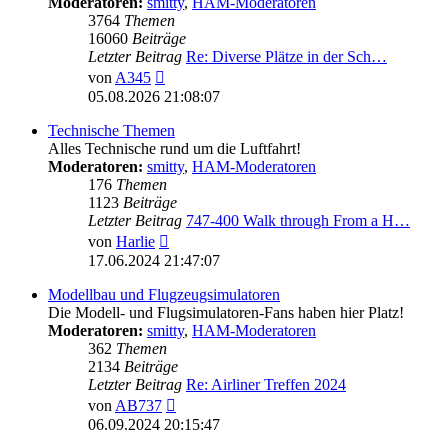
Moderatoren:
smitty
,
HAM-Moderatoren
3764
Themen
16060
Beiträge
Letzter Beitrag
Re: Diverse Plätze in der Sch…
Neuester
von
A345
Beitrag
05.08.2026 21:08:07
Technische Themen
Alles Technische rund um die Luftfahrt!
Moderatoren:
smitty
,
HAM-Moderatoren
176
Themen
1123
Beiträge
Letzter Beitrag
747-400 Walk through From a H…
Neuester
von
Harlie
Beitrag
17.06.2024 21:47:07
Modellbau und Flugzeugsimulatoren
Die Modell- und Flugsimulatoren-Fans haben hier Platz!
Moderatoren:
smitty
,
HAM-Moderatoren
362
Themen
2134
Beiträge
Letzter Beitrag
Re: Airliner Treffen 2024
Neuester
von
AB737
Beitrag
06.09.2024 20:15:47