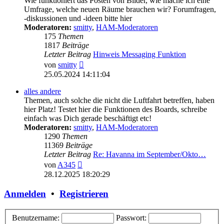
Wie funktioniert das Posten von Bilder, wie mache ich eine
Umfrage, welche neuen Räume brauchen wir? Forumfragen,
-diskussionen und -ideen bitte hier
Moderatoren:
smitty
,
HAM-Moderatoren
175
Themen
1817
Beiträge
Letzter Beitrag
Hinweis Messaging Funktion
Neuester
von
smitty
Beitrag
25.05.2024 14:11:04
alles andere
Themen, auch solche die nicht die Luftfahrt betreffen, haben
hier Platz! Testet hier die Funktionen des Boards, schreibe
einfach was Dich gerade beschäftigt etc!
Moderatoren:
smitty
,
HAM-Moderatoren
1290
Themen
11369
Beiträge
Letzter Beitrag
Re: Havanna im September/Okto…
Neuester
von
A345
Beitrag
28.12.2025 18:20:29
Anmelden
•
Registrieren
Benutzername:
Passwort: