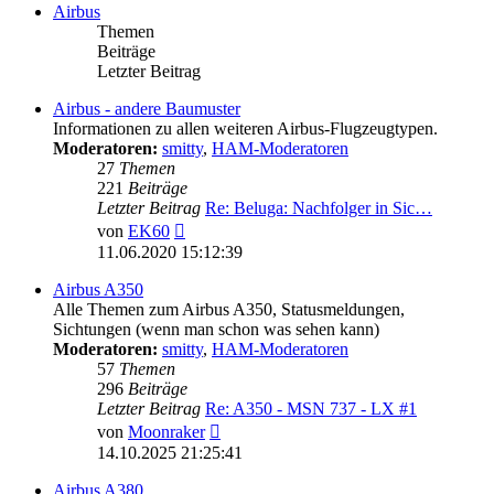
Airbus
Themen
Beiträge
Letzter Beitrag
Airbus - andere Baumuster
Informationen zu allen weiteren Airbus-Flugzeugtypen.
Moderatoren:
smitty
,
HAM-Moderatoren
27
Themen
221
Beiträge
Letzter Beitrag
Re: Beluga: Nachfolger in Sic…
Neuester
von
EK60
Beitrag
11.06.2020 15:12:39
Airbus A350
Alle Themen zum Airbus A350, Statusmeldungen,
Sichtungen (wenn man schon was sehen kann)
Moderatoren:
smitty
,
HAM-Moderatoren
57
Themen
296
Beiträge
Letzter Beitrag
Re: A350 - MSN 737 - LX #1
Neuester
von
Moonraker
Beitrag
14.10.2025 21:25:41
Airbus A380