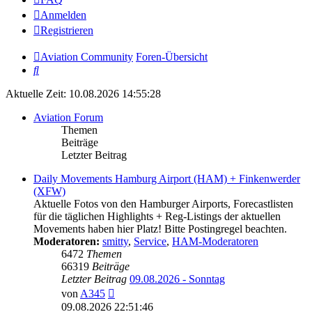
Anmelden
Registrieren
Aviation Community
Foren-Übersicht
Suche
Aktuelle Zeit: 10.08.2026 14:55:28
Aviation Forum
Themen
Beiträge
Letzter Beitrag
Daily Movements Hamburg Airport (HAM) + Finkenwerder
(XFW)
Aktuelle Fotos von den Hamburger Airports, Forecastlisten
für die täglichen Highlights + Reg-Listings der aktuellen
Movements haben hier Platz! Bitte Postingregel beachten.
Moderatoren:
smitty
,
Service
,
HAM-Moderatoren
6472
Themen
66319
Beiträge
Letzter Beitrag
09.08.2026 - Sonntag
Neuester
von
A345
Beitrag
09.08.2026 22:51:46