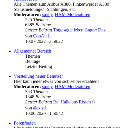
Alle Themen zum Airbus A380, Finkenwerder A380
Statusmeldungen, Sichtungen, etc.
Moderatoren:
smitty
,
HAM-Moderatoren
225
Themen
6385
Beiträge
Letzter Beitrag
Totgesagte leben länger: Das …
Neuester
von
ConAir
Beitrag
10.07.2022 13:58:22
Allgemeiner Bereich
Themen
Beiträge
Letzter Beitrag
Vorstellung neuer Benutzer
Hier kann jeder etwas von sich selber erzählen!
Moderatoren:
smitty
,
HAM-Moderatoren
353
Themen
1848
Beiträge
Letzter Beitrag
Re: Hallo aus Rissen :)
Neuester
von
alex z
Beitrag
10.06.2020 11:50:42
Forenfragen