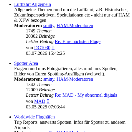
Luftfahrt Allgemein
Allgemeine Themen rund um die Luftfahrt, z.B. Historisches,
Zukunftsperspektiven, Spekulationen etc - nicht nur auf HAM
& XFW bezogen
Moderatoren:
smitty
,
HAM-Moderatoren
1749
Themen
20302
Beiträge
Letzter Beitrag
Re: Eure nächsten Flüge
Neuester
von
DC1030
Beitrag
03.07.2026 15:42:25
Spotter-Area
Fragen rund ums Fotografieren, alles rund ums Spotten,
Bilder von Euren Spotting-Ausflügen (weltweit).
Moderatoren:
smitty
,
HAM-Moderatoren
1342
Themen
12009
Beiträge
Letzter Beitrag
Re: MAD - My abnormal digitals
Neuester
von
MAD
Beitrag
03.05.2025 07:03:44
Worldwide Flughäfen
Trip Reports, auswärts Spotten, Infos für Spotter zu anderen
Airports