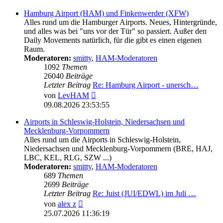
Hamburg Airport (HAM) und Finkenwerder (XFW)
Alles rund um die Hamburger Airports. Neues, Hintergründe,
und alles was bei "uns vor der Tür" so passiert. Außer den
Daily Movements natürlich, für die gibt es einen eigenen
Raum.
Moderatoren:
smitty
,
HAM-Moderatoren
1092
Themen
26040
Beiträge
Letzter Beitrag
Re: Hamburg Airport - unersch…
Neuester
von
LevHAM
Beitrag
09.08.2026 23:53:55
Airports in Schleswig-Holstein, Niedersachsen und
Mecklenburg-Vorpommern
Alles rund um die Airports in Schleswig-Holstein,
Niedersachsen und Mecklenburg-Vorpommern (BRE, HAJ,
LBC, KEL, RLG, SZW ...)
Moderatoren:
smitty
,
HAM-Moderatoren
689
Themen
2699
Beiträge
Letzter Beitrag
Re: Juist (JUI/EDWL) im Juli …
Neuester
von
alex z
Beitrag
25.07.2026 11:36:19