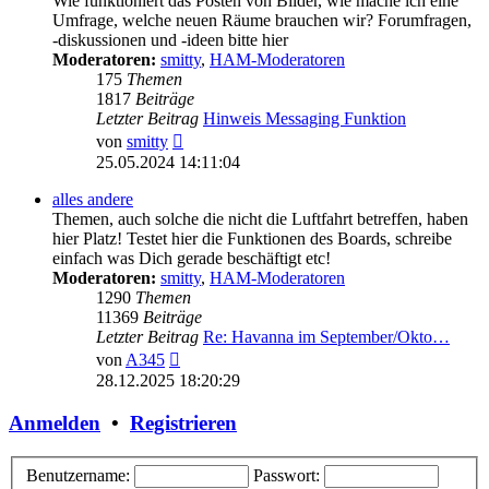
Wie funktioniert das Posten von Bilder, wie mache ich eine
Umfrage, welche neuen Räume brauchen wir? Forumfragen,
-diskussionen und -ideen bitte hier
Moderatoren:
smitty
,
HAM-Moderatoren
175
Themen
1817
Beiträge
Letzter Beitrag
Hinweis Messaging Funktion
Neuester
von
smitty
Beitrag
25.05.2024 14:11:04
alles andere
Themen, auch solche die nicht die Luftfahrt betreffen, haben
hier Platz! Testet hier die Funktionen des Boards, schreibe
einfach was Dich gerade beschäftigt etc!
Moderatoren:
smitty
,
HAM-Moderatoren
1290
Themen
11369
Beiträge
Letzter Beitrag
Re: Havanna im September/Okto…
Neuester
von
A345
Beitrag
28.12.2025 18:20:29
Anmelden
•
Registrieren
Benutzername:
Passwort: