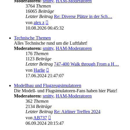
Moderatoren:
smitty
,
HAM-Moderatoren
3764
Themen
16065
Beiträge
Letzter Beitrag
Re: Diverse Plätze in der Sch…
Neuester
von
alex z
Beitrag
10.08.2026 06:45:32
Technische Themen
Alles Technische rund um die Luftfahrt!
Moderatoren:
smitty
,
HAM-Moderatoren
176
Themen
1123
Beiträge
Letzter Beitrag
747-400 Walk through From a H…
Neuester
von
Harlie
Beitrag
17.06.2024 21:47:07
Modellbau und Flugzeugsimulatoren
Die Modell- und Flugsimulatoren-Fans haben hier Platz!
Moderatoren:
smitty
,
HAM-Moderatoren
362
Themen
2134
Beiträge
Letzter Beitrag
Re: Airliner Treffen 2024
Neuester
von
AB737
Beitrag
06.09.2024 20:15:47