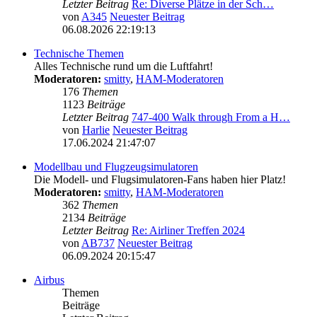
Letzter Beitrag
Re: Diverse Plätze in der Sch…
von
A345
Neuester Beitrag
06.08.2026 22:19:13
Technische Themen
Alles Technische rund um die Luftfahrt!
Moderatoren:
smitty
,
HAM-Moderatoren
176
Themen
1123
Beiträge
Letzter Beitrag
747-400 Walk through From a H…
von
Harlie
Neuester Beitrag
17.06.2024 21:47:07
Modellbau und Flugzeugsimulatoren
Die Modell- und Flugsimulatoren-Fans haben hier Platz!
Moderatoren:
smitty
,
HAM-Moderatoren
362
Themen
2134
Beiträge
Letzter Beitrag
Re: Airliner Treffen 2024
von
AB737
Neuester Beitrag
06.09.2024 20:15:47
Airbus
Themen
Beiträge