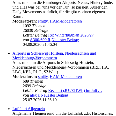
Alles rund um die Hamburger Airports. Neues, Hintergründe,
und alles was bei "uns vor der Tür" so passiert. Außer den
Daily Movements natürlich, für die gibt es einen eigenen
Raum.
Moderatoren:
smitty
,
HAM-Moderatoren
1092
Themen
26039
Beiträge
Letzter Beitrag
Re: Winterflugplan 2026/27
von
A300-600 R
Neuester Beitrag
04.08.2026 21:46:04
Airports in Schleswig-Holstein, Niedersachsen und
Mecklenburg-Vorpommern
Alles rund um die Airports in Schleswig-Holstein,
Niedersachsen und Mecklenburg-Vorpommern (BRE, HAJ,
LBC, KEL, RLG, SZW ...)
Moderatoren:
smitty
,
HAM-Moderatoren
689
Themen
2699
Beiträge
Letzter Beitrag
Re: Juist (JUI/EDWL) im Juli …
von
alex z
Neuester Beitrag
25.07.2026 11:36:19
Luftfahrt Allgemein
Allgemeine Themen rund um die Luftfahrt, z.B. Historisches,