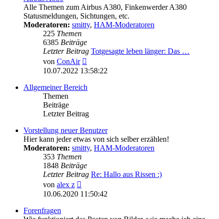
Alle Themen zum Airbus A380, Finkenwerder A380
Statusmeldungen, Sichtungen, etc.
Moderatoren:
smitty
,
HAM-Moderatoren
225
Themen
6385
Beiträge
Letzter Beitrag
Totgesagte leben länger: Das …
Neuester
von
ConAir
Beitrag
10.07.2022 13:58:22
Allgemeiner Bereich
Themen
Beiträge
Letzter Beitrag
Vorstellung neuer Benutzer
Hier kann jeder etwas von sich selber erzählen!
Moderatoren:
smitty
,
HAM-Moderatoren
353
Themen
1848
Beiträge
Letzter Beitrag
Re: Hallo aus Rissen :)
Neuester
von
alex z
Beitrag
10.06.2020 11:50:42
Forenfragen