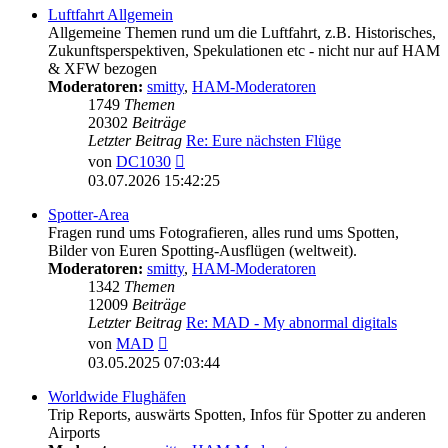
Luftfahrt Allgemein
Allgemeine Themen rund um die Luftfahrt, z.B. Historisches,
Zukunftsperspektiven, Spekulationen etc - nicht nur auf HAM
& XFW bezogen
Moderatoren:
smitty
,
HAM-Moderatoren
1749
Themen
20302
Beiträge
Letzter Beitrag
Re: Eure nächsten Flüge
Neuester
von
DC1030
Beitrag
03.07.2026 15:42:25
Spotter-Area
Fragen rund ums Fotografieren, alles rund ums Spotten,
Bilder von Euren Spotting-Ausflügen (weltweit).
Moderatoren:
smitty
,
HAM-Moderatoren
1342
Themen
12009
Beiträge
Letzter Beitrag
Re: MAD - My abnormal digitals
Neuester
von
MAD
Beitrag
03.05.2025 07:03:44
Worldwide Flughäfen
Trip Reports, auswärts Spotten, Infos für Spotter zu anderen
Airports