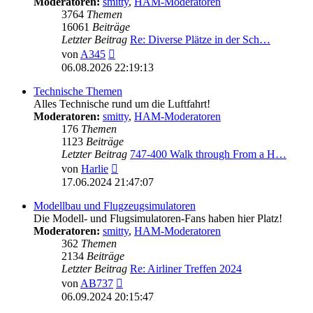
Moderatoren:
smitty
,
HAM-Moderatoren
3764
Themen
16061
Beiträge
Letzter Beitrag
Re: Diverse Plätze in der Sch…
Neuester
von
A345
Beitrag
06.08.2026 22:19:13
Technische Themen
Alles Technische rund um die Luftfahrt!
Moderatoren:
smitty
,
HAM-Moderatoren
176
Themen
1123
Beiträge
Letzter Beitrag
747-400 Walk through From a H…
Neuester
von
Harlie
Beitrag
17.06.2024 21:47:07
Modellbau und Flugzeugsimulatoren
Die Modell- und Flugsimulatoren-Fans haben hier Platz!
Moderatoren:
smitty
,
HAM-Moderatoren
362
Themen
2134
Beiträge
Letzter Beitrag
Re: Airliner Treffen 2024
Neuester
von
AB737
Beitrag
06.09.2024 20:15:47