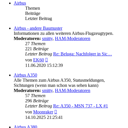
Airbus
Themen
Beiträge
Letzter Beitrag
Airbus - andere Baumuster
Informationen zu allen weiteren Airbus-Flugzeugtypen.
Moderatoren:
smitty
,
HAM-Moderatoren
27
Themen
221
Beiträge
Letzter Beitrag
Re: Beluga: Nachfolger in Sic…
Neuester
von
EK60
Beitrag
11.06.2020 15:12:39
Airbus A350
Alle Themen zum Airbus A350, Statusmeldungen,
Sichtungen (wenn man schon was sehen kann)
Moderatoren:
smitty
,
HAM-Moderatoren
57
Themen
296
Beiträge
Letzter Beitrag
Re: A350 - MSN 737 - LX #1
Neuester
von
Moonraker
Beitrag
14.10.2025 21:25:41
Airbus A380