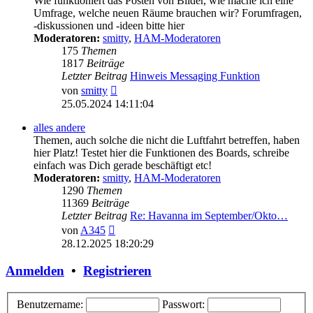
Wie funktioniert das Posten von Bilder, wie mache ich eine
Umfrage, welche neuen Räume brauchen wir? Forumfragen,
-diskussionen und -ideen bitte hier
Moderatoren:
smitty
,
HAM-Moderatoren
175
Themen
1817
Beiträge
Letzter Beitrag
Hinweis Messaging Funktion
Neuester
von
smitty
Beitrag
25.05.2024 14:11:04
alles andere
Themen, auch solche die nicht die Luftfahrt betreffen, haben
hier Platz! Testet hier die Funktionen des Boards, schreibe
einfach was Dich gerade beschäftigt etc!
Moderatoren:
smitty
,
HAM-Moderatoren
1290
Themen
11369
Beiträge
Letzter Beitrag
Re: Havanna im September/Okto…
Neuester
von
A345
Beitrag
28.12.2025 18:20:29
Anmelden
•
Registrieren
Benutzername:
Passwort: