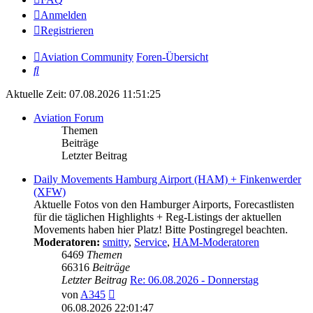
Anmelden
Registrieren
Aviation Community
Foren-Übersicht
Suche
Aktuelle Zeit: 07.08.2026 11:51:25
Aviation Forum
Themen
Beiträge
Letzter Beitrag
Daily Movements Hamburg Airport (HAM) + Finkenwerder
(XFW)
Aktuelle Fotos von den Hamburger Airports, Forecastlisten
für die täglichen Highlights + Reg-Listings der aktuellen
Movements haben hier Platz! Bitte Postingregel beachten.
Moderatoren:
smitty
,
Service
,
HAM-Moderatoren
6469
Themen
66316
Beiträge
Letzter Beitrag
Re: 06.08.2026 - Donnerstag
Neuester
von
A345
Beitrag
06.08.2026 22:01:47