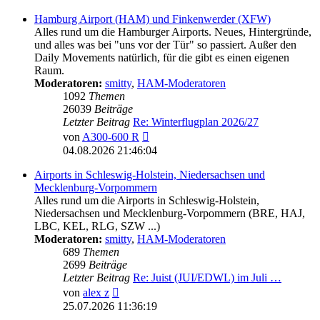
Hamburg Airport (HAM) und Finkenwerder (XFW)
Alles rund um die Hamburger Airports. Neues, Hintergründe,
und alles was bei "uns vor der Tür" so passiert. Außer den
Daily Movements natürlich, für die gibt es einen eigenen
Raum.
Moderatoren:
smitty
,
HAM-Moderatoren
1092
Themen
26039
Beiträge
Letzter Beitrag
Re: Winterflugplan 2026/27
Neuester
von
A300-600 R
Beitrag
04.08.2026 21:46:04
Airports in Schleswig-Holstein, Niedersachsen und
Mecklenburg-Vorpommern
Alles rund um die Airports in Schleswig-Holstein,
Niedersachsen und Mecklenburg-Vorpommern (BRE, HAJ,
LBC, KEL, RLG, SZW ...)
Moderatoren:
smitty
,
HAM-Moderatoren
689
Themen
2699
Beiträge
Letzter Beitrag
Re: Juist (JUI/EDWL) im Juli …
Neuester
von
alex z
Beitrag
25.07.2026 11:36:19