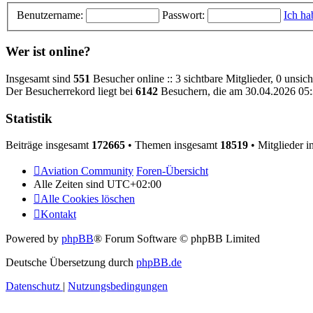
Benutzername:
Passwort:
Ich ha
Wer ist online?
Insgesamt sind
551
Besucher online :: 3 sichtbare Mitglieder, 0 unsic
Der Besucherrekord liegt bei
6142
Besuchern, die am 30.04.2026 05:3
Statistik
Beiträge insgesamt
172665
• Themen insgesamt
18519
• Mitglieder 
Aviation Community
Foren-Übersicht
Alle Zeiten sind
UTC+02:00
Alle Cookies löschen
Kontakt
Powered by
phpBB
® Forum Software © phpBB Limited
Deutsche Übersetzung durch
phpBB.de
Datenschutz
|
Nutzungsbedingungen