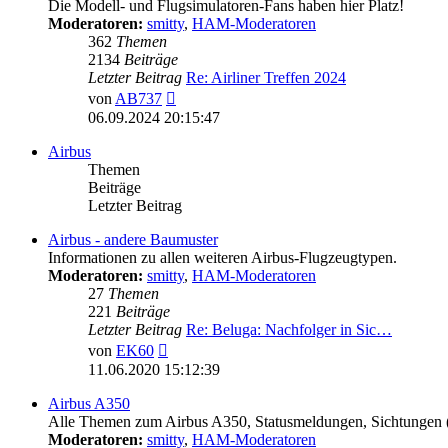
Die Modell- und Flugsimulatoren-Fans haben hier Platz!
Moderatoren:
smitty
,
HAM-Moderatoren
362
Themen
2134
Beiträge
Letzter Beitrag
Re: Airliner Treffen 2024
Neuester
von
AB737
Beitrag
06.09.2024 20:15:47
Airbus
Themen
Beiträge
Letzter Beitrag
Airbus - andere Baumuster
Informationen zu allen weiteren Airbus-Flugzeugtypen.
Moderatoren:
smitty
,
HAM-Moderatoren
27
Themen
221
Beiträge
Letzter Beitrag
Re: Beluga: Nachfolger in Sic…
Neuester
von
EK60
Beitrag
11.06.2020 15:12:39
Airbus A350
Alle Themen zum Airbus A350, Statusmeldungen, Sichtungen
Moderatoren:
smitty
,
HAM-Moderatoren