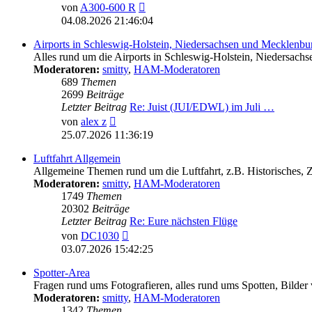
Neuester
von
A300-600 R
Beitrag
04.08.2026 21:46:04
Airports in Schleswig-Holstein, Niedersachsen und Mecklen
Alles rund um die Airports in Schleswig-Holstein, Nieder
Moderatoren:
smitty
,
HAM-Moderatoren
689
Themen
2699
Beiträge
Letzter Beitrag
Re: Juist (JUI/EDWL) im Juli …
Neuester
von
alex z
Beitrag
25.07.2026 11:36:19
Luftfahrt Allgemein
Allgemeine Themen rund um die Luftfahrt, z.B. Historisches,
Moderatoren:
smitty
,
HAM-Moderatoren
1749
Themen
20302
Beiträge
Letzter Beitrag
Re: Eure nächsten Flüge
Neuester
von
DC1030
Beitrag
03.07.2026 15:42:25
Spotter-Area
Fragen rund ums Fotografieren, alles rund ums Spotten, Bilder
Moderatoren:
smitty
,
HAM-Moderatoren
1342
Themen