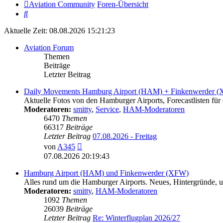
Aviation Community
Foren-Übersicht
Suche
Aktuelle Zeit: 08.08.2026 15:21:23
Aviation Forum
Themen
Beiträge
Letzter Beitrag
Daily Movements Hamburg Airport (HAM) + Finkenwerder 
Aktuelle Fotos von den Hamburger Airports, Forecastlisten für 
Moderatoren:
smitty
,
Service
,
HAM-Moderatoren
6470
Themen
66317
Beiträge
Letzter Beitrag
07.08.2026 - Freitag
Neuester
von
A345
Beitrag
07.08.2026 20:19:43
Hamburg Airport (HAM) und Finkenwerder (XFW)
Alles rund um die Hamburger Airports. Neues, Hintergründe, un
Moderatoren:
smitty
,
HAM-Moderatoren
1092
Themen
26039
Beiträge
Letzter Beitrag
Re: Winterflugplan 2026/27