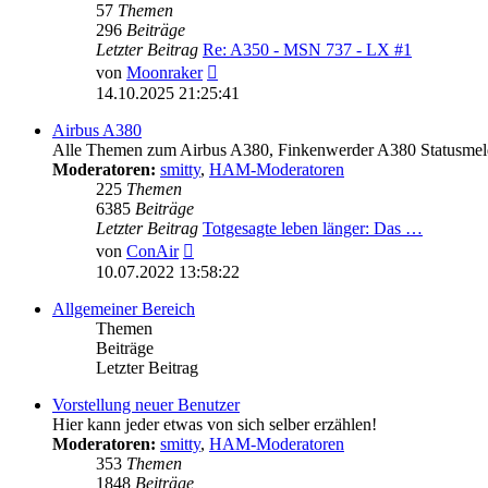
57
Themen
296
Beiträge
Letzter Beitrag
Re: A350 - MSN 737 - LX #1
Neuester
von
Moonraker
Beitrag
14.10.2025 21:25:41
Airbus A380
Alle Themen zum Airbus A380, Finkenwerder A380 Statusmeld
Moderatoren:
smitty
,
HAM-Moderatoren
225
Themen
6385
Beiträge
Letzter Beitrag
Totgesagte leben länger: Das …
Neuester
von
ConAir
Beitrag
10.07.2022 13:58:22
Allgemeiner Bereich
Themen
Beiträge
Letzter Beitrag
Vorstellung neuer Benutzer
Hier kann jeder etwas von sich selber erzählen!
Moderatoren:
smitty
,
HAM-Moderatoren
353
Themen
1848
Beiträge