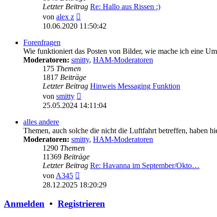
Letzter Beitrag
Re: Hallo aus Rissen :)
Neuester
von
alex z
Beitrag
10.06.2020 11:50:42
Forenfragen
Wie funktioniert das Posten von Bilder, wie mache ich eine U
Moderatoren:
smitty
,
HAM-Moderatoren
175
Themen
1817
Beiträge
Letzter Beitrag
Hinweis Messaging Funktion
Neuester
von
smitty
Beitrag
25.05.2024 14:11:04
alles andere
Themen, auch solche die nicht die Luftfahrt betreffen, haben hi
Moderatoren:
smitty
,
HAM-Moderatoren
1290
Themen
11369
Beiträge
Letzter Beitrag
Re: Havanna im September/Okto…
Neuester
von
A345
Beitrag
28.12.2025 18:20:29
Anmelden
•
Registrieren