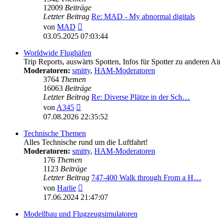
12009
Beiträge
Letzter Beitrag
Re: MAD - My abnormal digitals
Neuester
von
MAD
Beitrag
03.05.2025 07:03:44
Worldwide Flughäfen
Trip Reports, auswärts Spotten, Infos für Spotter zu anderen Ai
Moderatoren:
smitty
,
HAM-Moderatoren
3764
Themen
16063
Beiträge
Letzter Beitrag
Re: Diverse Plätze in der Sch…
Neuester
von
A345
Beitrag
07.08.2026 22:35:52
Technische Themen
Alles Technische rund um die Luftfahrt!
Moderatoren:
smitty
,
HAM-Moderatoren
176
Themen
1123
Beiträge
Letzter Beitrag
747-400 Walk through From a H…
Neuester
von
Harlie
Beitrag
17.06.2024 21:47:07
Modellbau und Flugzeugsimulatoren