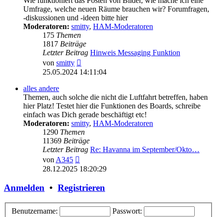
Wie funktioniert das Posten von Bilder, wie mache ich eine
Umfrage, welche neuen Räume brauchen wir? Forumfragen,
-diskussionen und -ideen bitte hier
Moderatoren:
smitty
,
HAM-Moderatoren
175
Themen
1817
Beiträge
Letzter Beitrag
Hinweis Messaging Funktion
Neuester
von
smitty
Beitrag
25.05.2024 14:11:04
alles andere
Themen, auch solche die nicht die Luftfahrt betreffen, haben
hier Platz! Testet hier die Funktionen des Boards, schreibe
einfach was Dich gerade beschäftigt etc!
Moderatoren:
smitty
,
HAM-Moderatoren
1290
Themen
11369
Beiträge
Letzter Beitrag
Re: Havanna im September/Okto…
Neuester
von
A345
Beitrag
28.12.2025 18:20:29
Anmelden
•
Registrieren
Benutzername:
Passwort: