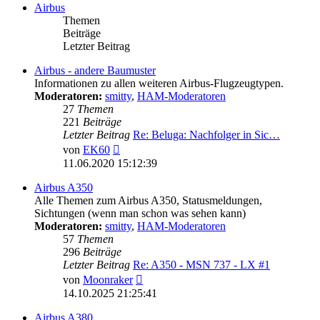
Airbus
Themen
Beiträge
Letzter Beitrag
Airbus - andere Baumuster
Informationen zu allen weiteren Airbus-Flugzeugtypen.
Moderatoren:
smitty
,
HAM-Moderatoren
27
Themen
221
Beiträge
Letzter Beitrag
Re: Beluga: Nachfolger in Sic…
Neuester
von
EK60
Beitrag
11.06.2020 15:12:39
Airbus A350
Alle Themen zum Airbus A350, Statusmeldungen,
Sichtungen (wenn man schon was sehen kann)
Moderatoren:
smitty
,
HAM-Moderatoren
57
Themen
296
Beiträge
Letzter Beitrag
Re: A350 - MSN 737 - LX #1
Neuester
von
Moonraker
Beitrag
14.10.2025 21:25:41
Airbus A380