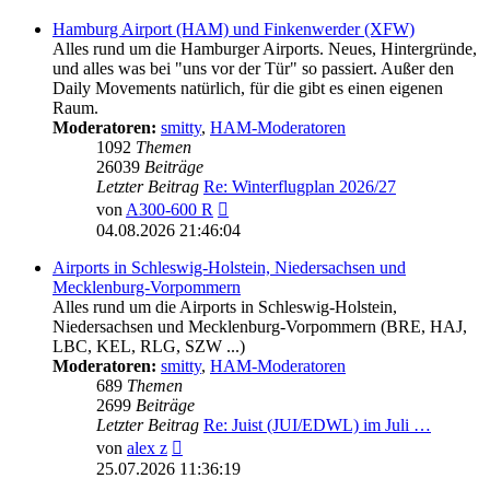
Hamburg Airport (HAM) und Finkenwerder (XFW)
Alles rund um die Hamburger Airports. Neues, Hintergründe,
und alles was bei "uns vor der Tür" so passiert. Außer den
Daily Movements natürlich, für die gibt es einen eigenen
Raum.
Moderatoren:
smitty
,
HAM-Moderatoren
1092
Themen
26039
Beiträge
Letzter Beitrag
Re: Winterflugplan 2026/27
Neuester
von
A300-600 R
Beitrag
04.08.2026 21:46:04
Airports in Schleswig-Holstein, Niedersachsen und
Mecklenburg-Vorpommern
Alles rund um die Airports in Schleswig-Holstein,
Niedersachsen und Mecklenburg-Vorpommern (BRE, HAJ,
LBC, KEL, RLG, SZW ...)
Moderatoren:
smitty
,
HAM-Moderatoren
689
Themen
2699
Beiträge
Letzter Beitrag
Re: Juist (JUI/EDWL) im Juli …
Neuester
von
alex z
Beitrag
25.07.2026 11:36:19