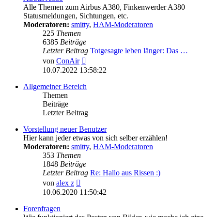
Alle Themen zum Airbus A380, Finkenwerder A380
Statusmeldungen, Sichtungen, etc.
Moderatoren:
smitty
,
HAM-Moderatoren
225
Themen
6385
Beiträge
Letzter Beitrag
Totgesagte leben länger: Das …
Neuester
von
ConAir
Beitrag
10.07.2022 13:58:22
Allgemeiner Bereich
Themen
Beiträge
Letzter Beitrag
Vorstellung neuer Benutzer
Hier kann jeder etwas von sich selber erzählen!
Moderatoren:
smitty
,
HAM-Moderatoren
353
Themen
1848
Beiträge
Letzter Beitrag
Re: Hallo aus Rissen :)
Neuester
von
alex z
Beitrag
10.06.2020 11:50:42
Forenfragen