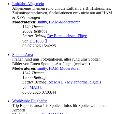
Luftfahrt Allgemein
Allgemeine Themen rund um die Luftfahrt, z.B. Historisches,
Zukunftsperspektiven, Spekulationen etc - nicht nur auf HAM
& XFW bezogen
Moderatoren:
smitty
,
HAM-Moderatoren
1749
Themen
20302
Beiträge
Letzter Beitrag
Re: Eure nächsten Flüge
Neuester
von
DC1030
Beitrag
03.07.2026 15:42:25
Spotter-Area
Fragen rund ums Fotografieren, alles rund ums Spotten,
Bilder von Euren Spotting-Ausflügen (weltweit).
Moderatoren:
smitty
,
HAM-Moderatoren
1342
Themen
12009
Beiträge
Letzter Beitrag
Re: MAD - My abnormal digitals
Neuester
von
MAD
Beitrag
03.05.2025 07:03:44
Worldwide Flughäfen
Trip Reports, auswärts Spotten, Infos für Spotter zu anderen
Airports