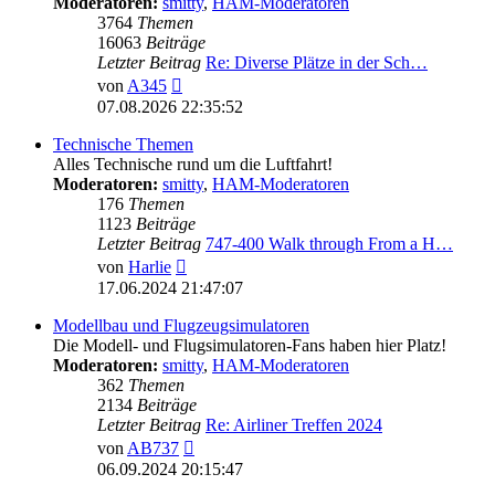
Moderatoren:
smitty
,
HAM-Moderatoren
3764
Themen
16063
Beiträge
Letzter Beitrag
Re: Diverse Plätze in der Sch…
Neuester
von
A345
Beitrag
07.08.2026 22:35:52
Technische Themen
Alles Technische rund um die Luftfahrt!
Moderatoren:
smitty
,
HAM-Moderatoren
176
Themen
1123
Beiträge
Letzter Beitrag
747-400 Walk through From a H…
Neuester
von
Harlie
Beitrag
17.06.2024 21:47:07
Modellbau und Flugzeugsimulatoren
Die Modell- und Flugsimulatoren-Fans haben hier Platz!
Moderatoren:
smitty
,
HAM-Moderatoren
362
Themen
2134
Beiträge
Letzter Beitrag
Re: Airliner Treffen 2024
Neuester
von
AB737
Beitrag
06.09.2024 20:15:47