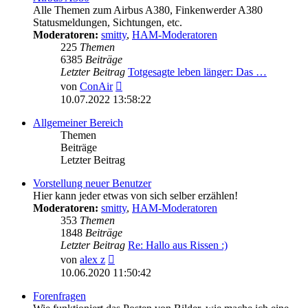
Alle Themen zum Airbus A380, Finkenwerder A380
Statusmeldungen, Sichtungen, etc.
Moderatoren:
smitty
,
HAM-Moderatoren
225
Themen
6385
Beiträge
Letzter Beitrag
Totgesagte leben länger: Das …
Neuester
von
ConAir
Beitrag
10.07.2022 13:58:22
Allgemeiner Bereich
Themen
Beiträge
Letzter Beitrag
Vorstellung neuer Benutzer
Hier kann jeder etwas von sich selber erzählen!
Moderatoren:
smitty
,
HAM-Moderatoren
353
Themen
1848
Beiträge
Letzter Beitrag
Re: Hallo aus Rissen :)
Neuester
von
alex z
Beitrag
10.06.2020 11:50:42
Forenfragen