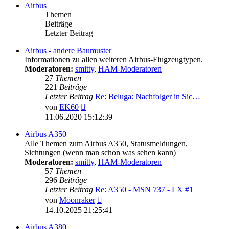
Airbus
Themen
Beiträge
Letzter Beitrag
Airbus - andere Baumuster
Informationen zu allen weiteren Airbus-Flugzeugtypen.
Moderatoren:
smitty
,
HAM-Moderatoren
27
Themen
221
Beiträge
Letzter Beitrag
Re: Beluga: Nachfolger in Sic…
Neuester
von
EK60
Beitrag
11.06.2020 15:12:39
Airbus A350
Alle Themen zum Airbus A350, Statusmeldungen,
Sichtungen (wenn man schon was sehen kann)
Moderatoren:
smitty
,
HAM-Moderatoren
57
Themen
296
Beiträge
Letzter Beitrag
Re: A350 - MSN 737 - LX #1
Neuester
von
Moonraker
Beitrag
14.10.2025 21:25:41
Airbus A380