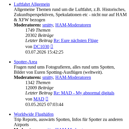
Luftfahrt Allgemein
Allgemeine Themen rund um die Luftfahrt, z.B. Historisches,
Zukunftsperspektiven, Spekulationen etc - nicht nur auf HAM
& XFW bezogen
Moderatoren:
smitty
,
HAM-Moderatoren
1749
Themen
20302
Beiträge
Letzter Beitrag
Re: Eure nächsten Flüge
Neuester
von
DC1030
Beitrag
03.07.2026 15:42:25
Spotter-Area
Fragen rund ums Fotografieren, alles rund ums Spotten,
Bilder von Euren Spotting-Ausflügen (weltweit).
Moderatoren:
smitty
,
HAM-Moderatoren
1342
Themen
12009
Beiträge
Letzter Beitrag
Re: MAD - My abnormal digitals
Neuester
von
MAD
Beitrag
03.05.2025 07:03:44
Worldwide Flughäfen
Trip Reports, auswärts Spotten, Infos für Spotter zu anderen
Airports