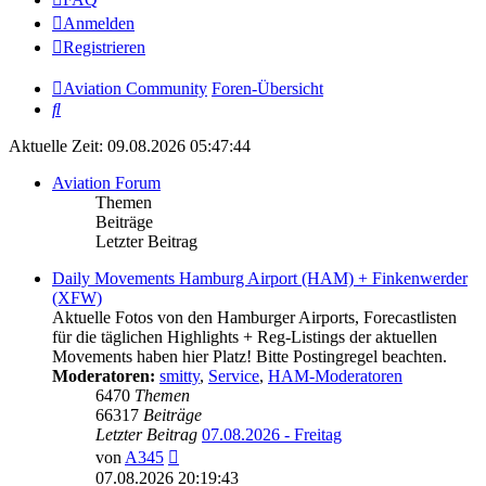
Anmelden
Registrieren
Aviation Community
Foren-Übersicht
Suche
Aktuelle Zeit: 09.08.2026 05:47:44
Aviation Forum
Themen
Beiträge
Letzter Beitrag
Daily Movements Hamburg Airport (HAM) + Finkenwerder
(XFW)
Aktuelle Fotos von den Hamburger Airports, Forecastlisten
für die täglichen Highlights + Reg-Listings der aktuellen
Movements haben hier Platz! Bitte Postingregel beachten.
Moderatoren:
smitty
,
Service
,
HAM-Moderatoren
6470
Themen
66317
Beiträge
Letzter Beitrag
07.08.2026 - Freitag
Neuester
von
A345
Beitrag
07.08.2026 20:19:43