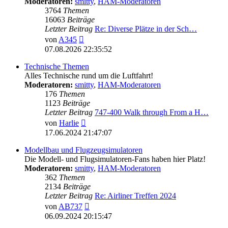
Moderatoren:
smitty
,
HAM-Moderatoren
3764
Themen
16063
Beiträge
Letzter Beitrag
Re: Diverse Plätze in der Sch…
Neuester
von
A345
Beitrag
07.08.2026 22:35:52
Technische Themen
Alles Technische rund um die Luftfahrt!
Moderatoren:
smitty
,
HAM-Moderatoren
176
Themen
1123
Beiträge
Letzter Beitrag
747-400 Walk through From a H…
Neuester
von
Harlie
Beitrag
17.06.2024 21:47:07
Modellbau und Flugzeugsimulatoren
Die Modell- und Flugsimulatoren-Fans haben hier Platz!
Moderatoren:
smitty
,
HAM-Moderatoren
362
Themen
2134
Beiträge
Letzter Beitrag
Re: Airliner Treffen 2024
Neuester
von
AB737
Beitrag
06.09.2024 20:15:47