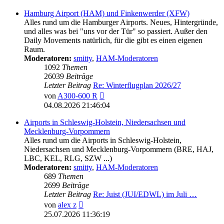
Hamburg Airport (HAM) und Finkenwerder (XFW)
Alles rund um die Hamburger Airports. Neues, Hintergründe,
und alles was bei "uns vor der Tür" so passiert. Außer den
Daily Movements natürlich, für die gibt es einen eigenen
Raum.
Moderatoren:
smitty
,
HAM-Moderatoren
1092
Themen
26039
Beiträge
Letzter Beitrag
Re: Winterflugplan 2026/27
Neuester
von
A300-600 R
Beitrag
04.08.2026 21:46:04
Airports in Schleswig-Holstein, Niedersachsen und
Mecklenburg-Vorpommern
Alles rund um die Airports in Schleswig-Holstein,
Niedersachsen und Mecklenburg-Vorpommern (BRE, HAJ,
LBC, KEL, RLG, SZW ...)
Moderatoren:
smitty
,
HAM-Moderatoren
689
Themen
2699
Beiträge
Letzter Beitrag
Re: Juist (JUI/EDWL) im Juli …
Neuester
von
alex z
Beitrag
25.07.2026 11:36:19