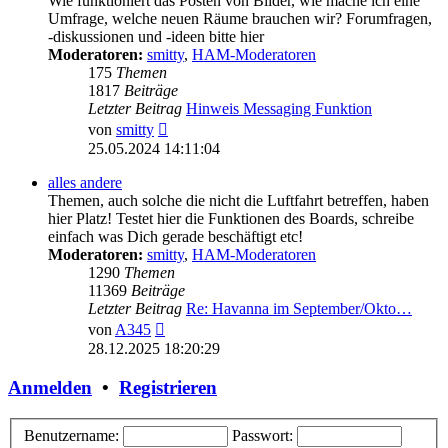
Wie funktioniert das Posten von Bilder, wie mache ich eine
Umfrage, welche neuen Räume brauchen wir? Forumfragen,
-diskussionen und -ideen bitte hier
Moderatoren:
smitty
,
HAM-Moderatoren
175
Themen
1817
Beiträge
Letzter Beitrag
Hinweis Messaging Funktion
Neuester
von
smitty
Beitrag
25.05.2024 14:11:04
alles andere
Themen, auch solche die nicht die Luftfahrt betreffen, haben
hier Platz! Testet hier die Funktionen des Boards, schreibe
einfach was Dich gerade beschäftigt etc!
Moderatoren:
smitty
,
HAM-Moderatoren
1290
Themen
11369
Beiträge
Letzter Beitrag
Re: Havanna im September/Okto…
Neuester
von
A345
Beitrag
28.12.2025 18:20:29
Anmelden
•
Registrieren
Benutzername:
Passwort: