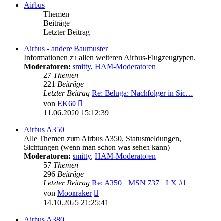
Airbus
Themen
Beiträge
Letzter Beitrag
Airbus - andere Baumuster
Informationen zu allen weiteren Airbus-Flugzeugtypen.
Moderatoren:
smitty
,
HAM-Moderatoren
27
Themen
221
Beiträge
Letzter Beitrag
Re: Beluga: Nachfolger in Sic…
Neuester
von
EK60
Beitrag
11.06.2020 15:12:39
Airbus A350
Alle Themen zum Airbus A350, Statusmeldungen,
Sichtungen (wenn man schon was sehen kann)
Moderatoren:
smitty
,
HAM-Moderatoren
57
Themen
296
Beiträge
Letzter Beitrag
Re: A350 - MSN 737 - LX #1
Neuester
von
Moonraker
Beitrag
14.10.2025 21:25:41
Airbus A380