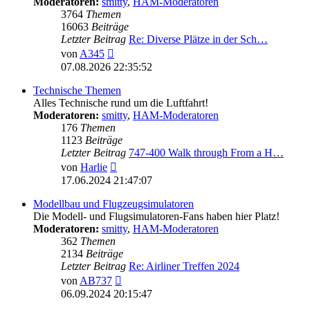
Moderatoren:
smitty
,
HAM-Moderatoren
3764
Themen
16063
Beiträge
Letzter Beitrag
Re: Diverse Plätze in der Sch…
Neuester
von
A345
Beitrag
07.08.2026 22:35:52
Technische Themen
Alles Technische rund um die Luftfahrt!
Moderatoren:
smitty
,
HAM-Moderatoren
176
Themen
1123
Beiträge
Letzter Beitrag
747-400 Walk through From a H…
Neuester
von
Harlie
Beitrag
17.06.2024 21:47:07
Modellbau und Flugzeugsimulatoren
Die Modell- und Flugsimulatoren-Fans haben hier Platz!
Moderatoren:
smitty
,
HAM-Moderatoren
362
Themen
2134
Beiträge
Letzter Beitrag
Re: Airliner Treffen 2024
Neuester
von
AB737
Beitrag
06.09.2024 20:15:47