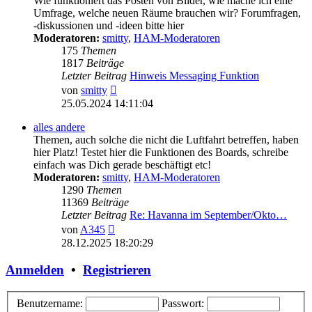
Wie funktioniert das Posten von Bilder, wie mache ich eine
Umfrage, welche neuen Räume brauchen wir? Forumfragen,
-diskussionen und -ideen bitte hier
Moderatoren:
smitty
,
HAM-Moderatoren
175
Themen
1817
Beiträge
Letzter Beitrag
Hinweis Messaging Funktion
Neuester
von
smitty
Beitrag
25.05.2024 14:11:04
alles andere
Themen, auch solche die nicht die Luftfahrt betreffen, haben
hier Platz! Testet hier die Funktionen des Boards, schreibe
einfach was Dich gerade beschäftigt etc!
Moderatoren:
smitty
,
HAM-Moderatoren
1290
Themen
11369
Beiträge
Letzter Beitrag
Re: Havanna im September/Okto…
Neuester
von
A345
Beitrag
28.12.2025 18:20:29
Anmelden
•
Registrieren
Benutzername:
Passwort: