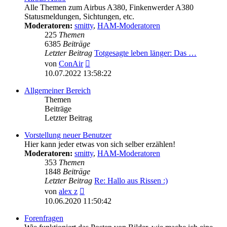
Alle Themen zum Airbus A380, Finkenwerder A380
Statusmeldungen, Sichtungen, etc.
Moderatoren:
smitty
,
HAM-Moderatoren
225
Themen
6385
Beiträge
Letzter Beitrag
Totgesagte leben länger: Das …
Neuester
von
ConAir
Beitrag
10.07.2022 13:58:22
Allgemeiner Bereich
Themen
Beiträge
Letzter Beitrag
Vorstellung neuer Benutzer
Hier kann jeder etwas von sich selber erzählen!
Moderatoren:
smitty
,
HAM-Moderatoren
353
Themen
1848
Beiträge
Letzter Beitrag
Re: Hallo aus Rissen :)
Neuester
von
alex z
Beitrag
10.06.2020 11:50:42
Forenfragen