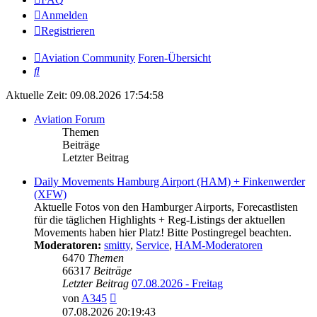
Anmelden
Registrieren
Aviation Community
Foren-Übersicht
Suche
Aktuelle Zeit: 09.08.2026 17:54:58
Aviation Forum
Themen
Beiträge
Letzter Beitrag
Daily Movements Hamburg Airport (HAM) + Finkenwerder
(XFW)
Aktuelle Fotos von den Hamburger Airports, Forecastlisten
für die täglichen Highlights + Reg-Listings der aktuellen
Movements haben hier Platz! Bitte Postingregel beachten.
Moderatoren:
smitty
,
Service
,
HAM-Moderatoren
6470
Themen
66317
Beiträge
Letzter Beitrag
07.08.2026 - Freitag
Neuester
von
A345
Beitrag
07.08.2026 20:19:43