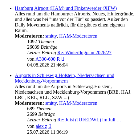
Hamburg Airport (HAM) und Finkenwerder (XFW)
Alles rund um die Hamburger Airports. Neues, Hintergründe,
und alles was bei "uns vor der Tür" so passiert. Außer den
Daily Movements natürlich, für die gibt es einen eigenen
Raum.
Moderatoren:
smitty
,
HAM-Moderatoren
1092
Themen
26039
Beiträge
Letzter Beitrag
Re: Winterflugplan 2026/27
Neuester
von
A300-600 R
Beitrag
04.08.2026 21:46:04
Airports in Schleswig-Holstein, Niedersachsen und
Mecklenburg-Vorpommern
Alles rund um die Airports in Schleswig-Holstein,
Niedersachsen und Mecklenburg-Vorpommern (BRE, HAJ,
LBC, KEL, RLG, SZW ...)
Moderatoren:
smitty
,
HAM-Moderatoren
689
Themen
2699
Beiträge
Letzter Beitrag
Re: Juist (JUI/EDWL) im Juli …
Neuester
von
alex z
Beitrag
25.07.2026 11:36:19