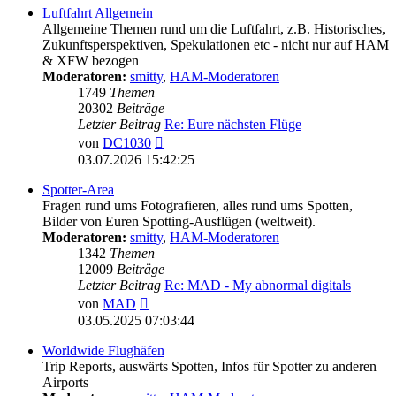
Luftfahrt Allgemein
Allgemeine Themen rund um die Luftfahrt, z.B. Historisches,
Zukunftsperspektiven, Spekulationen etc - nicht nur auf HAM
& XFW bezogen
Moderatoren:
smitty
,
HAM-Moderatoren
1749
Themen
20302
Beiträge
Letzter Beitrag
Re: Eure nächsten Flüge
Neuester
von
DC1030
Beitrag
03.07.2026 15:42:25
Spotter-Area
Fragen rund ums Fotografieren, alles rund ums Spotten,
Bilder von Euren Spotting-Ausflügen (weltweit).
Moderatoren:
smitty
,
HAM-Moderatoren
1342
Themen
12009
Beiträge
Letzter Beitrag
Re: MAD - My abnormal digitals
Neuester
von
MAD
Beitrag
03.05.2025 07:03:44
Worldwide Flughäfen
Trip Reports, auswärts Spotten, Infos für Spotter zu anderen
Airports