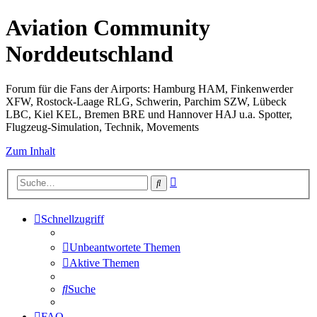
Aviation Community
Norddeutschland
Forum für die Fans der Airports: Hamburg HAM, Finkenwerder
XFW, Rostock-Laage RLG, Schwerin, Parchim SZW, Lübeck
LBC, Kiel KEL, Bremen BRE und Hannover HAJ u.a. Spotter,
Flugzeug-Simulation, Technik, Movements
Zum Inhalt
Erweiterte
Suche
Suche
Schnellzugriff
Unbeantwortete Themen
Aktive Themen
Suche
FAQ