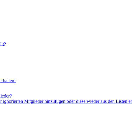
lt?
rhalten!
lieder?
er ignorierten Mitglieder hinzufügen oder diese wieder aus den Listen e