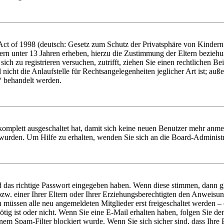
t of 1998 (deutsch: Gesetz zum Schutz der Privatsphäre von Kindern i
ern unter 13 Jahren erheben, hierzu die Zustimmung der Eltern bezieh
e sich zu registrieren versuchen, zutrifft, ziehen Sie einen rechtlichen
icht die Anlaufstelle für Rechtsangelegenheiten jeglicher Art ist; auße
“ behandelt werden.
 komplett ausgeschaltet hat, damit sich keine neuen Benutzer mehr anme
 wurden. Um Hilfe zu erhalten, wenden Sie sich an die Board-Administr
d das richtige Passwort eingegeben haben. Wenn diese stimmen, dann 
zw. einer Ihrer Eltern oder Ihrer Erziehungsberechtigten den Anweisung
n müssen alle neu angemeldeten Mitglieder erst freigeschaltet werden – 
nötig ist oder nicht. Wenn Sie eine E-Mail erhalten haben, folgen Sie d
em Spam-Filter blockiert wurde. Wenn Sie sich sicher sind, dass Ihre