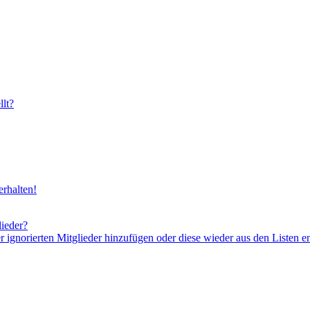
lt?
rhalten!
lieder?
er ignorierten Mitglieder hinzufügen oder diese wieder aus den Listen e