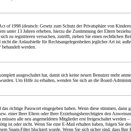
t of 1998 (deutsch: Gesetz zum Schutz der Privatsphäre von Kindern i
ern unter 13 Jahren erheben, hierzu die Zustimmung der Eltern bezieh
e sich zu registrieren versuchen, zutrifft, ziehen Sie einen rechtlichen
icht die Anlaufstelle für Rechtsangelegenheiten jeglicher Art ist; auße
“ behandelt werden.
 komplett ausgeschaltet hat, damit sich keine neuen Benutzer mehr anme
 wurden. Um Hilfe zu erhalten, wenden Sie sich an die Board-Administr
d das richtige Passwort eingegeben haben. Wenn diese stimmen, dann 
zw. einer Ihrer Eltern oder Ihrer Erziehungsberechtigten den Anweisung
n müssen alle neu angemeldeten Mitglieder erst freigeschaltet werden – 
nötig ist oder nicht. Wenn Sie eine E-Mail erhalten haben, folgen Sie d
em Spam-Filter blockiert wurde. Wenn Sie sich sicher sind, dass Ihre