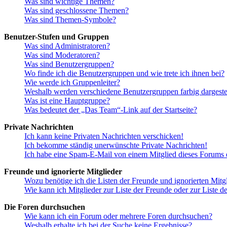
Was sind wichtige Themen?
Was sind geschlossene Themen?
Was sind Themen-Symbole?
Benutzer-Stufen und Gruppen
Was sind Administratoren?
Was sind Moderatoren?
Was sind Benutzergruppen?
Wo finde ich die Benutzergruppen und wie trete ich ihnen bei?
Wie werde ich Gruppenleiter?
Weshalb werden verschiedene Benutzergruppen farbig dargestel
Was ist eine Hauptgruppe?
Was bedeutet der „Das Team“-Link auf der Startseite?
Private Nachrichten
Ich kann keine Privaten Nachrichten verschicken!
Ich bekomme ständig unerwünschte Private Nachrichten!
Ich habe eine Spam-E-Mail von einem Mitglied dieses Forums e
Freunde und ignorierte Mitglieder
Wozu benötige ich die Listen der Freunde und ignorierten Mitg
Wie kann ich Mitglieder zur Liste der Freunde oder zur Liste d
Die Foren durchsuchen
Wie kann ich ein Forum oder mehrere Foren durchsuchen?
Weshalb erhalte ich bei der Suche keine Ergebnisse?