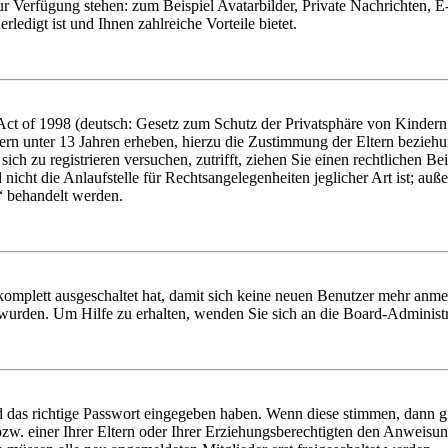
zur Verfügung stehen: zum Beispiel Avatarbilder, Private Nachrichten, 
ledigt ist und Ihnen zahlreiche Vorteile bietet.
t of 1998 (deutsch: Gesetz zum Schutz der Privatsphäre von Kindern i
ern unter 13 Jahren erheben, hierzu die Zustimmung der Eltern bezieh
e sich zu registrieren versuchen, zutrifft, ziehen Sie einen rechtlichen
icht die Anlaufstelle für Rechtsangelegenheiten jeglicher Art ist; auße
“ behandelt werden.
 komplett ausgeschaltet hat, damit sich keine neuen Benutzer mehr anme
 wurden. Um Hilfe zu erhalten, wenden Sie sich an die Board-Administr
d das richtige Passwort eingegeben haben. Wenn diese stimmen, dann 
zw. einer Ihrer Eltern oder Ihrer Erziehungsberechtigten den Anweisung