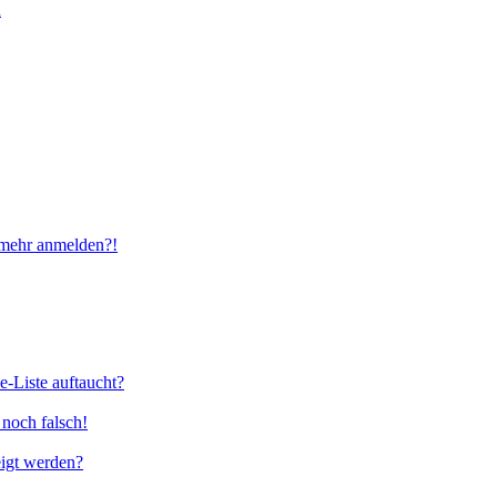
n
t mehr anmelden?!
e-Liste auftaucht?
 noch falsch!
eigt werden?