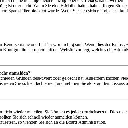
n müssen alle neu angemeldeten Mitglieder erst freigeschaltet werden – 
nötig ist oder nicht. Wenn Sie eine E-Mail erhalten haben, folgen Sie d
em Spam-Filter blockiert wurde. Wenn Sie sich sicher sind, dass Ihre
hr Benutzername und Ihr Passwort richtig sind. Wenn dies der Fall ist
ein Konfigurationsproblem mit der Website vorliegt, welches ein Adminis
t mehr anmelden?!
schieden Gründen deaktiviert oder gelöscht hat. Außerdem löschen viele
trieren Sie sich einfach erneut und nehmen Sie aktiv an den Diskussion
rt nicht wieder mitteilen, Sie können es jedoch zurücksetzen. Dies ma
ollten Sie sich schnell wieder anmelden können.
ckzusetzen, so wenden Sie sich an die Board-Administration.