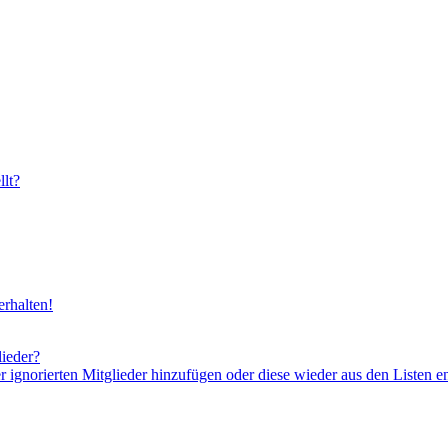
lt?
rhalten!
lieder?
er ignorierten Mitglieder hinzufügen oder diese wieder aus den Listen e