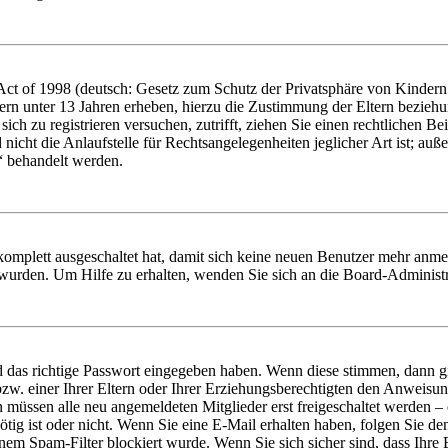
t of 1998 (deutsch: Gesetz zum Schutz der Privatsphäre von Kindern i
ern unter 13 Jahren erheben, hierzu die Zustimmung der Eltern bezieh
e sich zu registrieren versuchen, zutrifft, ziehen Sie einen rechtlichen
icht die Anlaufstelle für Rechtsangelegenheiten jeglicher Art ist; auße
“ behandelt werden.
 komplett ausgeschaltet hat, damit sich keine neuen Benutzer mehr anme
 wurden. Um Hilfe zu erhalten, wenden Sie sich an die Board-Administr
d das richtige Passwort eingegeben haben. Wenn diese stimmen, dann 
zw. einer Ihrer Eltern oder Ihrer Erziehungsberechtigten den Anweisung
n müssen alle neu angemeldeten Mitglieder erst freigeschaltet werden – 
nötig ist oder nicht. Wenn Sie eine E-Mail erhalten haben, folgen Sie d
em Spam-Filter blockiert wurde. Wenn Sie sich sicher sind, dass Ihre