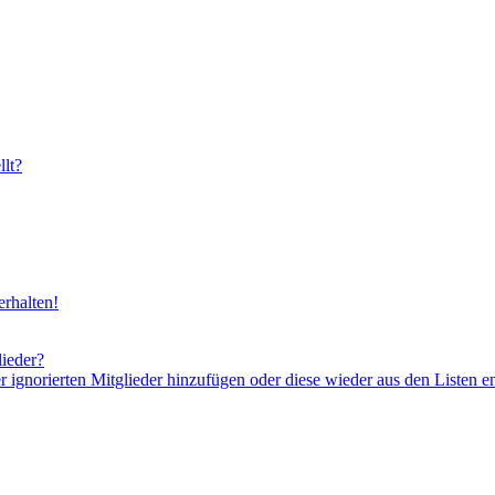
lt?
rhalten!
lieder?
er ignorierten Mitglieder hinzufügen oder diese wieder aus den Listen e